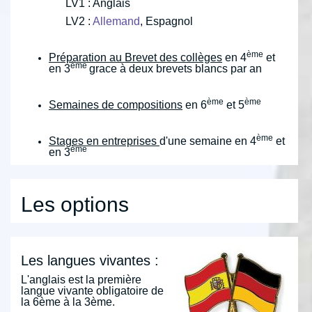
LV1 : Anglais
LV2 :
Allemand
, Espagnol
ème
Prép
aration au Brevet des collèges
en 4
et
ème
en 3
grace à deux brevets blancs par an
ème
ème
Semaines de compositions
en 6
et 5
ème
Stages en entreprises
d'une semaine en 4
et
ème
en 3
Les options
Les langues vivantes :
L'anglais est la première
langue vivante obligatoire de
la 6ème à la 3ème.